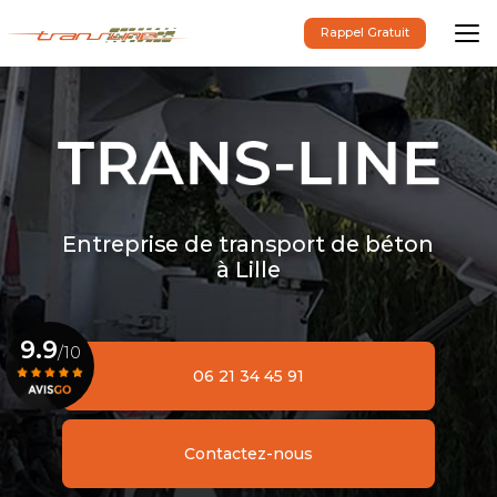
Aller
au
Rappel Gratuit
contenu
principal
Entreprise de transport de béton
à Lille
9.9
/10
06 21 34 45 91
Voir le certificat
Contactez-nous