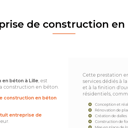
prise de construction en
Cette prestation e
en béton à Lille
, est
services dédiés à l
a construction en béton.
et à la finition d'
résidentiels, comme
e construction en béton
Conception et réal
Rénovation de pla
tuit
entreprise de
Création de dalles 
eur.
Construction de fo
Mise en place de l