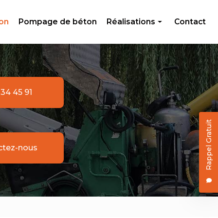
ton
Pompage de béton
Réalisations
Contact
Livraison de béton
Création en béton
Pompage de béton
 34 45 91
Rappel Gratuit
ctez-nous