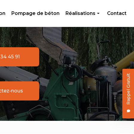
ton
Pompage de béton
Réalisations
Contact
Livraison de béton
Création en béton
Pompage de béton
 34 45 91
Rappel Gratuit
ctez-nous