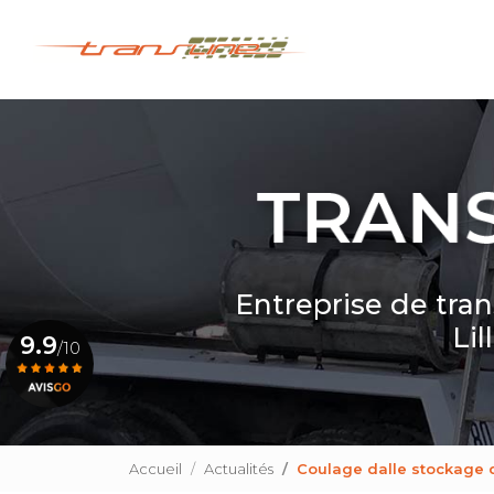
Navigation princip
Aller
au
contenu
principal
Entreprise de tra
Lil
9.9
/10
Voir le certificat
Accueil
Actualités
Coulage dalle stockage 