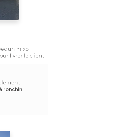
vec un mixo
r livrer le client
mplément
à ronchin