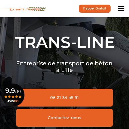
Aller
au
Rappel Gratuit
contenu
principal
Entreprise de transport de béton
à Lille
9.9
/10
06 21 34 45 91
Voir le certificat
Contactez-nous