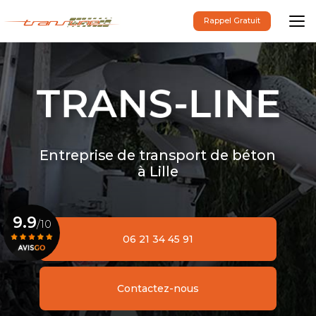
Aller
au
Rappel Gratuit
contenu
principal
Entreprise de transport de béton
à Lille
9.9
/10
06 21 34 45 91
Voir le certificat
Contactez-nous