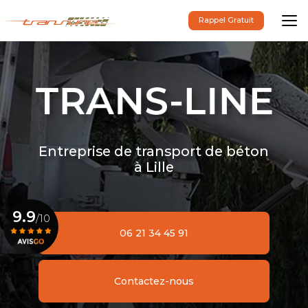
Aller
au
Rappel Gratuit
contenu
principal
Entreprise de transport de béton
à Lille
9.9
/10
06 21 34 45 91
Voir le certificat
Contactez-nous