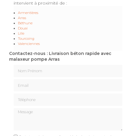
intervient à proximité de :
Armentières
Arras
Béthune
Douai
Lille
Tourcoing
Valenciennes
Contactez-nous : Livraison béton rapide avec
malaxeur pompe Arras
Nom Prénom
Email
Téléphone
Message