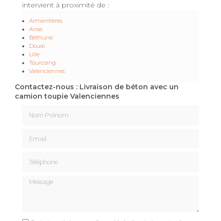
intervient à proximité de :
Armentières
Arras
Béthune
Douai
Lille
Tourcoing
Valenciennes
Contactez-nous : Livraison de béton avec un
camion toupie Valenciennes
Nom Prénom
Email
Téléphone
Message