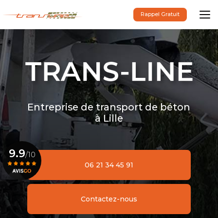
Aller
au
Rappel Gratuit
contenu
principal
Entreprise de transport de béton
à Lille
9.9
/10
06 21 34 45 91
Voir le certificat
Contactez-nous