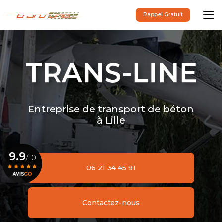
Aller
au
Rappel Gratuit
contenu
principal
Entreprise de transport de béton
à Lille
9.9
/10
06 21 34 45 91
Voir le certificat
Contactez-nous