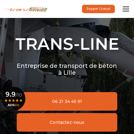
Aller
au
Rappel Gratuit
contenu
principal
Entreprise de transport de béton
à Lille
9.9
/10
06 21 34 45 91
Voir le certificat
Contactez-nous