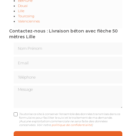
Béthune
Douai
Lille
Tourcoing
Valenciennes
Contactez-nous : Livraison béton avec flèche 50
mètres Lille
Nom Prénom
Email
Téléphone
Message
J'autorise ce site à conserver l'ensemble des données transmises dans ce
formulaire pour faciliter le suivi et le traitement de ma demande.
(Aucune exploitation commerciale ne sera faite des données
concervées. Voir notre
politique de confidentialité
)