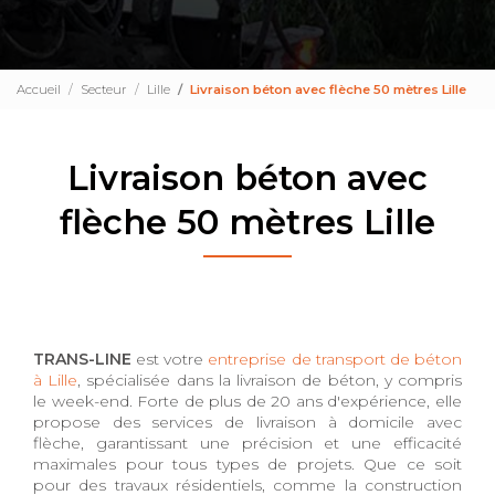
Accueil
Secteur
Lille
Livraison béton avec flèche 50 mètres Lille
Livraison béton avec
flèche 50 mètres Lille
TRANS-LINE
est votre
entreprise de transport de béton
à Lille
, spécialisée dans la livraison de béton, y compris
le week-end. Forte de plus de 20 ans d'expérience, elle
propose des services de livraison à domicile avec
flèche, garantissant une précision et une efficacité
maximales pour tous types de projets. Que ce soit
pour des travaux résidentiels, comme la construction