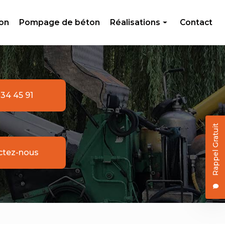
ton
Pompage de béton
Réalisations
Contact
Livraison de béton
Création en béton
Pompage de béton
 34 45 91
Rappel Gratuit
ctez-nous