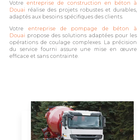
Votre
entreprise de construction en béton à
Douai
réalise des projets robustes et durables,
adaptés aux besoins spécifiques des clients.
Votre
entreprise de pompage de béton à
Douai
propose des solutions adaptées pour les
opérations de coulage complexes. La précision
du service fourni assure une mise en œuvre
efficace et sans contrainte.