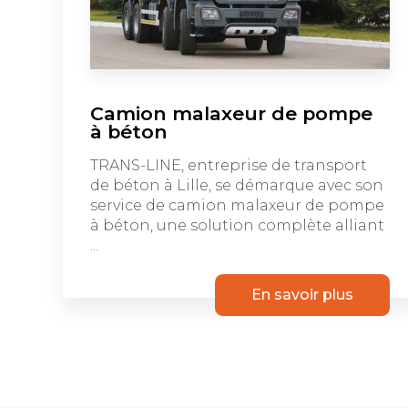
Camion malaxeur de pompe
à béton
TRANS-LINE, entreprise de transport
de béton à Lille, se démarque avec son
service de camion malaxeur de pompe
à béton, une solution complète alliant
...
En savoir plus