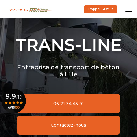
Aller
au
Rappel Gratuit
contenu
principal
Entreprise de transport de béton
à Lille
9.9
/10
06 21 34 45 91
Voir le certificat
Contactez-nous